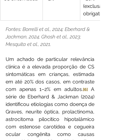
(exclusão 
obrigatória)
Fontes: Borrelli et al., 2024; Eberhard & 
Jackman, 2024; Ghosh et al., 2023; 
Mesquita et al., 2021.
Um achado de particular relevância 
clínica é a elevada proporção de CS 
sintomáticas em crianças, estimada 
em até 20% dos casos, em contraste 
com apenas 1–2% em adultos.
 A 
[6]
série de Eberhard & Jackman (2024) 
identificou etiologias como doença de 
Graves, neurite óptica, prolactinoma, 
astrocitoma pilocítico hipotalâmico 
com estenose carotídea e cegueira 
ocular congênita como causas 