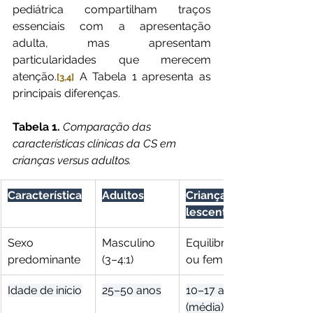
pediátrica compartilham traços 
essenciais com a apresentação 
adulta, mas apresentam 
particularidades que merecem 
atenção.
 A Tabela 1 apresenta as 
[3,4]
principais diferenças.
Tabela 1.
 Comparação das 
características clínicas da CS em 
crianças versus adultos.
Característica
Adultos
Crianças/Ado
lescentes
Sexo 
Masculino 
Equilibrado 
predominante
(3–4:1)
ou feminino
Idade de início
25–50 anos
10–17 anos 
(média)