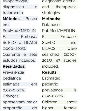
fisiopatologia, 
diagnostic criteria, 
diagnóstico e 
and therapeutic 
tratamento.
strategies.
Métodos: 
Busca 
Methods: 
em 
Databases 
PubMed/MEDLIN
PubMed/MEDLIN
E, Embase, 
E, Embase, 
SciELO e LILACS 
SciELO and 
(2000–2025). 
LILACS were 
Quarenta e sete 
searched (2000–
estudos incluídos.
2025); 47 studies 
Resultados: 
included.
Prevalência 
Results: 
pediátrica 
Estimated 
estimada em 
pediatric 
0,02–0,06%. 
prevalence is 
Crianças 
0.02–0.06%. 
apresentam maior 
Children show 
proporção do 
higher female 