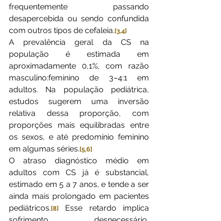
frequentemente passando 
desapercebida ou sendo confundida 
com outros tipos de cefaleia.
[3,4]
A prevalência geral da CS na 
população é estimada em 
aproximadamente 0,1%, com razão 
masculino:feminino de 3–4:1 em 
adultos. Na população pediátrica, 
estudos sugerem uma inversão 
relativa dessa proporção, com 
proporções mais equilibradas entre 
os sexos, e até predomínio feminino 
em algumas séries.
[5,6]
O atraso diagnóstico médio em 
adultos com CS já é substancial, 
estimado em 5 a 7 anos, e tende a ser 
ainda mais prolongado em pacientes 
pediátricos.
 Esse retardo implica 
[8]
sofrimento desnecessário, 