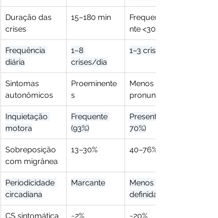
Duração das 
15–180 min
Frequenteme
crises
nte <30 min
Frequência 
1–8 
1–3 crises/dia
diária
crises/dia
Sintomas 
Proeminente
Menos 
autonômicos
s
pronunciados
Inquietação 
Frequente 
Presente (60–
motora
(93%)
70%)
Sobreposição 
13–30%
40–76%
com migrânea
Periodicidade 
Marcante
Menos 
circadiana
definida
CS sintomática
~2%
~20% 