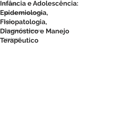
Infância e Adolescência:
Cefaleia
Epidemiologia,
Neurodesenvolvimento
Fisiopatologia,
Sono
Diagnóstico e Manejo
Distúrbios alimentares
Terapêutico
Urgência