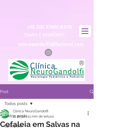
+55 (12) 97401-8970
TEMPO É NEURÔNIO!
neurogandolfi@hotmail.com
®
Post
Todos posts
Clinica NeuroGandolfi
Todos posts
11 de jun.
11 min de leitura
Cefaleia em Salvas na
Epilepsia