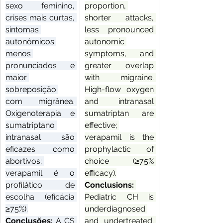
sexo feminino, 
proportion, 
crises mais curtas, 
shorter attacks, 
sintomas 
less pronounced 
autonômicos 
autonomic 
menos 
symptoms, and 
pronunciados e 
greater overlap 
maior 
with migraine. 
sobreposição 
High-flow oxygen 
com migrânea. 
and intranasal 
Oxigenoterapia e 
sumatriptan are 
sumatriptano 
effective; 
intranasal são 
verapamil is the 
eficazes como 
prophylactic of 
abortivos; 
choice (≥75% 
verapamil é o 
efficacy).
profilático de 
Conclusions: 
escolha (eficácia 
Pediatric CH is 
≥75%).
underdiagnosed 
Conclusões: 
A CS 
and undertreated. 