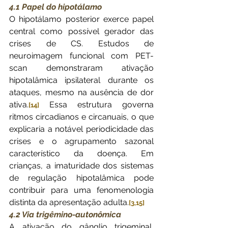
4.1 Papel do hipotálamo
O hipotálamo posterior exerce papel 
central como possível gerador das 
crises de CS. Estudos de 
neuroimagem funcional com PET-
scan demonstraram ativação 
hipotalâmica ipsilateral durante os 
ataques, mesmo na ausência de dor 
ativa.
 Essa estrutura governa 
[14]
ritmos circadianos e circanuais, o que 
explicaria a notável periodicidade das 
crises e o agrupamento sazonal 
característico da doença. Em 
crianças, a imaturidade dos sistemas 
de regulação hipotalâmica pode 
contribuir para uma fenomenologia 
distinta da apresentação adulta.
[3,15]
4.2 Via trigêmino-autonômica
A ativação do gânglio trigeminal, 