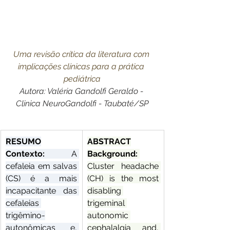
Uma revisão crítica da literatura com 
implicações clínicas para a prática 
pediátrica
Autora: Valéria Gandolfi Geraldo - 
Clinica NeuroGandolfi - Taubaté/SP
RESUMO
ABSTRACT
Contexto: 
A 
Background: 
cefaleia em salvas 
Cluster headache 
(CS) é a mais 
(CH) is the most 
incapacitante das 
disabling 
cefaleias 
trigeminal 
trigêmino-
autonomic 
autonômicas e, 
cephalalgia and, 