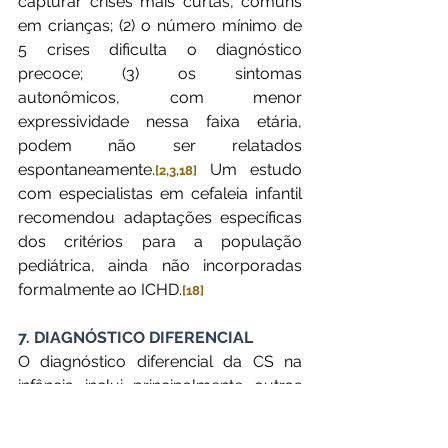
capturar crises mais curtas, comuns 
em crianças; (2) o número mínimo de 
5 crises dificulta o diagnóstico 
precoce; (3) os sintomas 
autonômicos, com menor 
expressividade nessa faixa etária, 
podem não ser relatados 
espontaneamente.
 Um estudo 
[2,3,18]
com especialistas em cefaleia infantil 
recomendou adaptações específicas 
dos critérios para a população 
pediátrica, ainda não incorporadas 
formalmente ao ICHD.
[18]
7. DIAGNÓSTICO DIFERENCIAL
O diagnóstico diferencial da CS na 
infância inclui principalmente outras 
cefaleias trigêmino-autonômicas e 
formas secundárias de cefaleia. A 