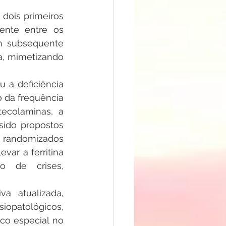
 dois primeiros 
ente entre os 
m subsequente 
a, mimetizando 
a deficiência 
 da frequência 
colaminas, a 
ido propostos 
 randomizados 
ar a ferritina 
 de crises, 
a atualizada, 
opatológicos, 
co especial no 