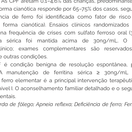
 
As CPF afetam 0,1–4,6% das crianças, predominante
orma cianótica responde por 65–75% dos casos, segui
ência de ferro foi identificada como fator de risc
a forma cianótica). Ensaios clínicos randomizados
a frequência de crises com sulfato ferroso oral (
na sérica foi mantida acima de 30ng/mL. O d
ínico; exames complementares são reservados 
 e outras condições.
 é condição benigna de resolução espontânea, p
. A manutenção de ferritina sérica ≥ 30ng/mL
erro elementar é a principal intervenção terapêuti
vel I. O aconselhamento familiar detalhado e o segu
entais.
rda de fôlego; Apneia reflexa; Deficiência de ferro; Ferri