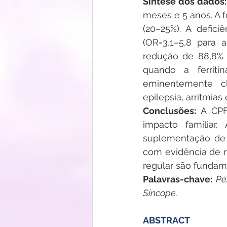
Síntese dos dados:
meses e 5 anos. A f
(20–25%). A defici
(OR=3,1–5,8 para 
redução de 88,8% n
quando a ferriti
eminentemente cl
epilepsia, arritmias
Conclusões: 
A CPF
impacto familiar
suplementação de f
com evidência de ní
regular são fundam
Palavras-chave: 
Pe
Síncope.
ABSTRACT