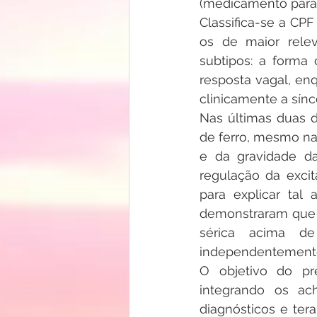
(medicamento para t
Classifica-se a CPF
os de maior relevâ
subtipos: a forma 
resposta vagal, enq
clinicamente a sín
Nas últimas duas d
de ferro, mesmo na 
e da gravidade da
regulação da excit
para explicar tal 
demonstraram que a
sérica acima de
independentemente
O objetivo do pre
integrando os ach
diagnósticos e tera