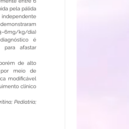
mente entre 6 
da pela pálida 
o independente 
 demonstraram 
3–6mg/kg/dia) 
iagnóstico é 
para afastar 
orém de alto 
 por meio de 
ca modificável 
imento clínico 
tina; Pediatria; 