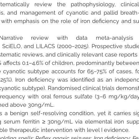
tematically review the pathophysiology, clinical 
osis, and management of cyanotic and pallid breath-
 with emphasis on the role of iron deficiency and s
Narrative review with data meta-analysis
ciELO, and LILACS (2000–2025). Prospective studie
ystematic reviews, and clinically relevant case report
 affects 0.1–4.6% of children, predominantly betwee
e cyanotic subtype accounts for 65–75% of cases, f
25%). Iron deficiency was identified as an independe
 cyanotic subtype). Randomised clinical trials demonst
 frequency with oral ferrous sulfate (3–6 mg/kg/da
ained above 30ng/mL.
 a benign self-resolving condition, yet it carries sig
g serum ferritin ≥ 30ng/mL via elemental iron supp
ble therapeutic intervention with level I evidence.
lding spells; Reflex anoxic seizures; Iron deficiency; Ferri