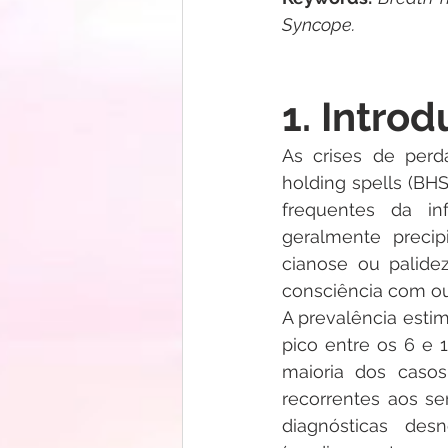
Syncope.
1. Intro
As crises de perd
holding spells (BH
frequentes da inf
geralmente precip
cianose ou palidez
consciência com o
A prevalência estim
pico entre os 6 e 
maioria dos casos
recorrentes aos se
diagnósticas des