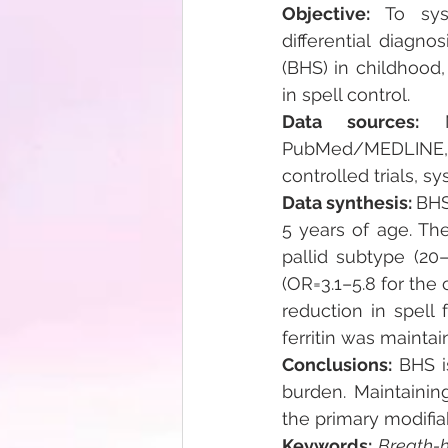
Objective: 
To sys
differential diagn
(BHS) in childhood,
in spell control.
Data sources: 
PubMed/MEDLINE, S
controlled trials, s
Data synthesis: 
BHS
5 years of age. Th
pallid subtype (20–
(OR=3.1–5.8 for the
reduction in spell
ferritin was maint
Conclusions: 
BHS is
burden. Maintainin
the primary modifia
Keywords: 
Breath-ho