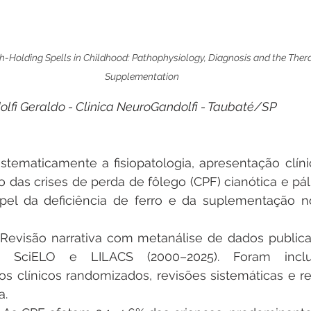
h-Holding Spells in Childhood: Pathophysiology, Diagnosis and the Therap
Supplementation
olfi Geraldo - Clinica NeuroGandolfi - Taubaté/SP
istematicamente a fisiopatologia, apresentação clínic
o das crises de perda de fôlego (CPF) cianótica e páli
el da deficiência de ferro e da suplementação no
Revisão narrativa com metanálise de dados publica
 SciELO e LILACS (2000–2025). Foram incluí
os clínicos randomizados, revisões sistemáticas e re
a.