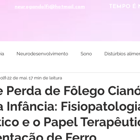
TEMPO É 
neurogandolfi@hotmail.com
ESPECIALIDADES MÉDICAS
CONVÊNIOS
ia
Neurodesenvolvimento
Sono
Distúrbios alime
lfi
22 de mai.
17 min de leitura
e Perda de Fôlego Cianó
 Infância: Fisiopatologi
ico e o Papel Terapêuti
ntação de Ferro