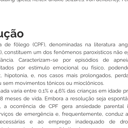
dução
a de fôlego (CPF), denominadas na literatura ang
S), constituem um dos fenômenos paroxísticos não ep
ância. Caracterizam-se por episódios de apneia 
itados por estímulo emocional ou físico, podendo
, hipotonia, e, nos casos mais prolongados, perda 
u sem movimentos tônicos ou mioclônicos.
ada varia entre 0,1% e 4,6% das crianças em idade pr
18 meses de vida. Embora a resolução seja espontâ
, a ocorrência de CPF gera ansiedade parental int
rviços de emergência e, frequentemente, conduz a 
necessárias e ao emprego inadequado de droga