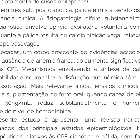
ratamento de crises epilépticas).
 em três subtipos: cianótica, pálida e mista, sendo os
ncia clínica. A fisiopatologia difere substancialm
cianótica envolve apneia expiratória voluntária co
uanto a pálida resulta de cardioinibição vagal reflex
cope vasovagal.
écadas, um corpo crescente de evidências associou 
ausência de anemia franca, ao aumento significativo
s CPF. Mecanismos envolvendo a síntese de cate
abilidade neuronal e a disfunção autonômica têm s
associação. Mais relevante ainda, ensaios clínicos
 suplementação de ferro oral, quando capaz de elev
 30ng/mL, reduz substancialmente o número
 do nível de hemoglobina.
sente estudo é apresentar uma revisão narrativ
ados dos principais estudos epidemiológicos, fisi
pêuticos relativos às CPF cianótica e pálida, com fo