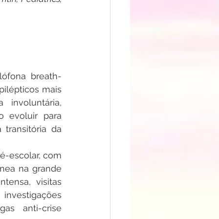
lófona breath-
ilépticos mais 
involuntária, 
 evoluir para 
transitória da 
é-escolar, com 
nea na grande 
ensa, visitas 
investigações 
s anti-crise 