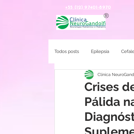
+55 (12) 97401-8970
®
PÁGINA INICIAL
Todos posts
Epilepsia
Cefale
Clinica NeuroGando
Crises d
Pálida na
Diagnóst
Supleme