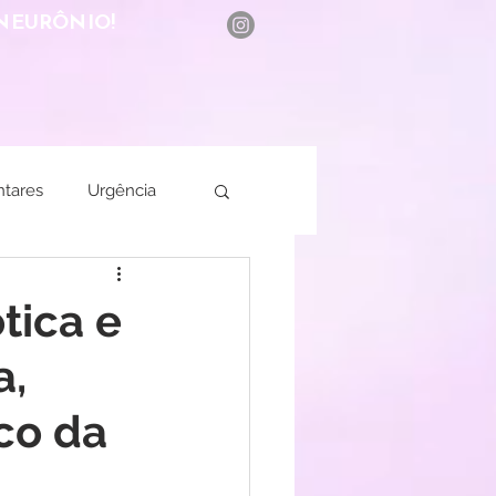
NEURÔNIO!
BLOG
ntares
Urgência
tica e
a,
co da