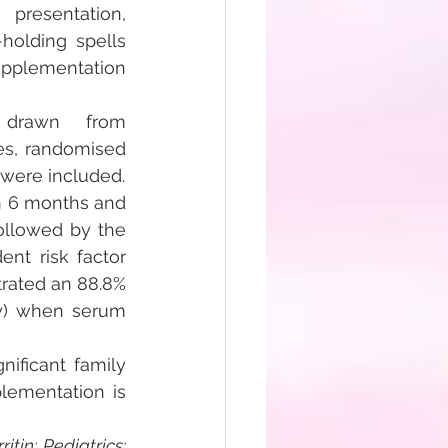
presentation, 
holding spells 
upplementation 
 drawn from 
s, randomised 
s were included.
n 6 months and 
ollowed by the 
nt risk factor 
rated an 88.8% 
y) when serum 
nificant family 
lementation is 
tin; Pediatrics; 