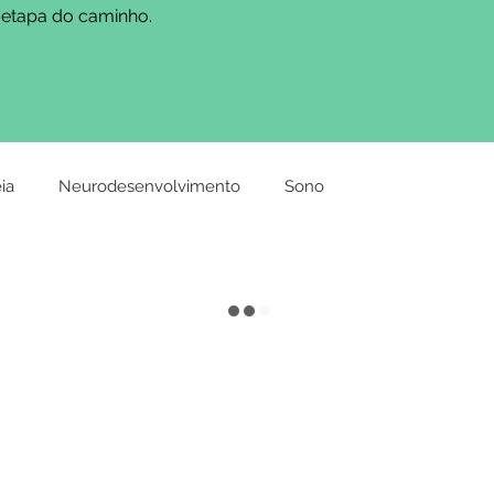
etapa do caminho.
ia
Neurodesenvolvimento
Sono
ncia