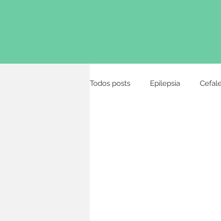
Todos posts
Epilepsia
Cefale
Distúrbios alimentares
Urgê