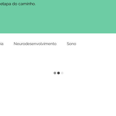
etapa do caminho.
ia
Neurodesenvolvimento
Sono
ncia