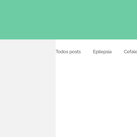
Todos posts
Epilepsia
Cefale
Distúrbios alimentares
Urgê